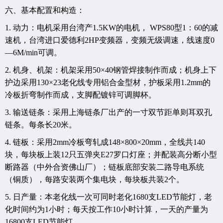
六、基本配置和构造：
1. 动力：电机采用台湾产1.5KW的电机， WPS80型1：60的减
速机，台湾进口爱德利2HP变频器，变频无级调速，线速度0
—6M/min可调。
2. 机身、机架：机架采用50×40钢管焊接制作而成；机身上下
护边采用130×23老化线专用铝合金型材，护板采用1.2mm的
冷板折弯制作而成，支脚配镀锌可调脚杯。
3. 输送链条：采用上海链条厂出产的一寸双节距单则耳双孔
链条。每条长20米。
4. 链板：采用2mm冷板弯轧成148×800×20mm，全线共140
块，每块板上装12只五弹夹E27罗口灯座；并配装高分断小型
断路器（中外合资佛山厂）；链板底部安装二路导电系统
（铜质），每路安装两个集电块，每块板共装2个。
5. 日产量：本老化线一次可同时老化1680支LED节能灯，老
化时间约为1小时；每天按工作10小时计算，一天的产量为
16800支LED节能灯。