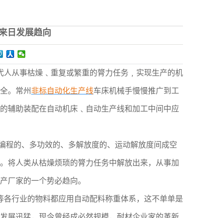
来日发展趋向
代人从事枯燥﹑重复或繁重的膂力任务﹐实现生产的机
全。常州
非标自动化生产线
车床机械手慢慢推广到工
的辅助装配在自动机床﹑自动生产线和加工中间中应
复编程的、多功效的、多解放度的、运动解放度间成空
。将人类从枯燥烦琐的膂力任务中解放出来，从事加
产厂家的一个势必趋向。
等各行业的物料都应用自动配料称重体系，这不单单是
发展迅猛，现今曾经成必然规模，耐材企业家的革新