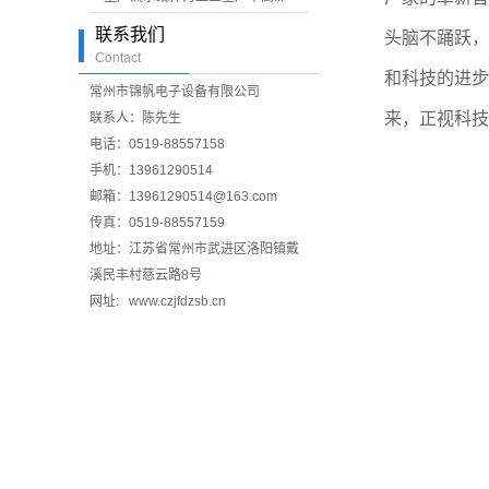
联系我们
头脑不踊跃，
Contact
和科技的进步
常州市锦帆电子设备有限公司
来，正视科
联系人：陈先生
电话：0519-88557158
手机：13961290514
邮箱：13961290514@163.com
传真：0519-88557159
地址：江苏省常州市武进区洛阳镇戴
溪民丰村慈云路8号
网址: www.czjfdzsb.cn