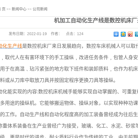
装配流水线
 页
>>
新闻中心
>>
公司新闻
铝型材工作台
机加工自动化生产线是数控机床厂
发布日期：
2022-01-19
作者：
点击：
124
动化生产线
是数控机床厂来日发展趋向，数控车床机械人可以取
﹐取代人在有害环境下的手工操纵﹐改进任务条件﹐包管人身安
用于在高温﹑玷污紧张的地方取下班件和装卸质料﹐也作为机床
料或从刀库中取放刀具并按固定程序更换刀具等操纵。
动化能实现的内容:数控机床机械手能够实现自动掌握的、可重
多用途的操纵机。它能够搬运物体、操纵对象，以实现种种功课
的工作。自动生产线和自动化程度高的加工装备曾经成为往后生
称重体系装备在生产业曾经广为接受，玻璃、化工、水泥、砂浆
级，更是时代的进步。耐火质料行业作为传统的工业，由于前期